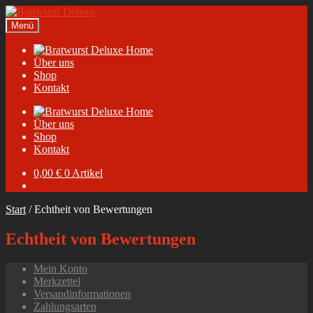
Zur
Zum
Navigation
Inhalt
Menü
springen
springen
Home
Über uns
Shop
Kontakt
Home
Über uns
Shop
Kontakt
0,00
€
0 Artikel
Start
/
Echtheit von Bewertungen
Echtheit von Bewertungen
Mein Konto
Merkzettel
Versandinformationen
Zahlungsarten