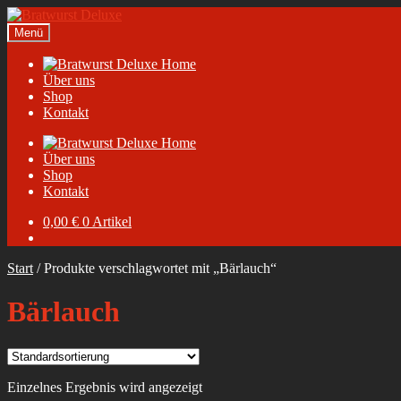
Zur
Zum
Navigation
Inhalt
Menü
springen
springen
Home
Über uns
Shop
Kontakt
Home
Über uns
Shop
Kontakt
0,00
€
0 Artikel
Start
/
Produkte verschlagwortet mit „Bärlauch“
Bärlauch
Einzelnes Ergebnis wird angezeigt