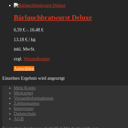
Bärlauchbratwurst Deluxe
6,59
€
–
16,48
€
13,18
€
/
kg
inkl. MwSt.
zzgl.
Versandkosten
Dieses
Auswählen
Produkt
Einzelnes Ergebnis wird angezeigt
weist
mehrere
Mein Konto
Varianten
Merkzettel
auf.
Versandinformationen
Die
Zahlungsarten
Optionen
Impressum
können
Datenschutz
auf
AGB
der
Produktseite