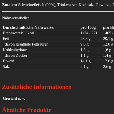
Zutaten:
Schweinefleisch (90%), Trinkwasser, Kochsalz, Gewürze, De
Nährwerttabelle:
Durchschnittliche Nährwerte:
pro 100g
pro B
Brennwert kJ / kcal
1124 / 271
1405 /
Fett
23,3 g
29,1 g
davon gesättigte Fettsäuren
9,6 g
12,0 g
Kohlenhydrate
1,3 g
1,6 g
davon Zucker
1,1 g
1,4 g
Eiweiß
14,1 g
17,6 g
Salz
2,1 g
2,6 g
Zusätzliche Informationen
Gewicht
n. v.
Ähnliche Produkte