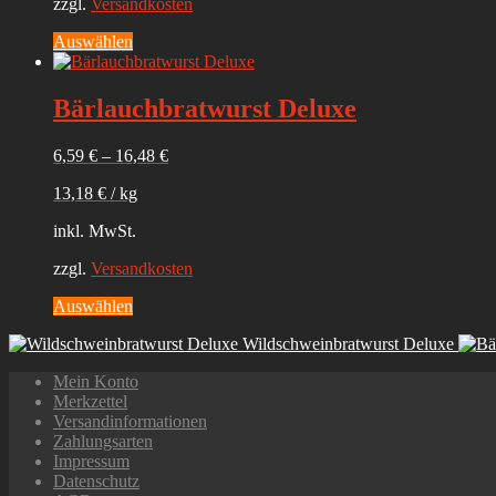
zzgl.
Versandkosten
gewählt
werden
Dieses
Auswählen
Produkt
weist
mehrere
Bärlauchbratwurst Deluxe
Varianten
auf.
6,59
€
–
16,48
€
Die
Optionen
13,18
€
/
kg
können
auf
inkl. MwSt.
der
Produktseite
zzgl.
Versandkosten
gewählt
werden
Dieses
Auswählen
Produkt
Wildschweinbratwurst Deluxe
weist
mehrere
Mein Konto
Varianten
Merkzettel
auf.
Versandinformationen
Die
Zahlungsarten
Optionen
Impressum
können
Datenschutz
auf