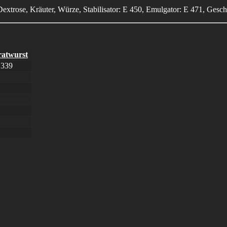
xtrose, Kräuter, Würze, Stabilisator: E 450, Emulgator: E 471, Gesc
ratwurst
 339