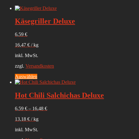
Käsegriller Deluxe
6,59
€
16,47
€
/
kg
inkl. MwSt.
zzgl.
Versandkosten
Dieses
Auswählen
Produkt
weist
mehrere
Hot Chili Salchichas Deluxe
Varianten
auf.
6,59
€
–
16,48
€
Die
Optionen
13,18
€
/
kg
können
auf
inkl. MwSt.
der
Produktseite