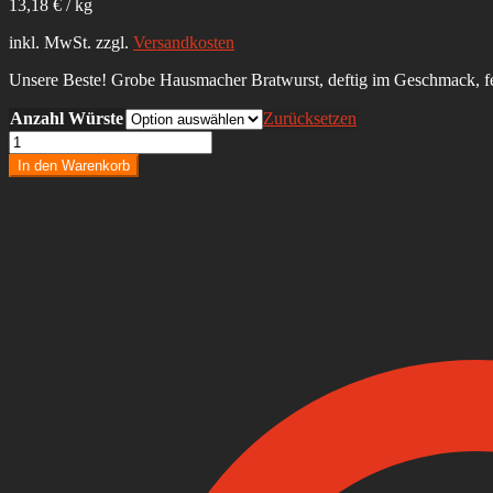
13,18
€
/
kg
inkl. MwSt.
zzgl.
Versandkosten
Unsere Beste! Grobe Hausmacher Bratwurst, deftig im Geschmack, fes
Anzahl Würste
Zurücksetzen
Hausmacher
Bratwurst
In den Warenkorb
Deluxe
Menge