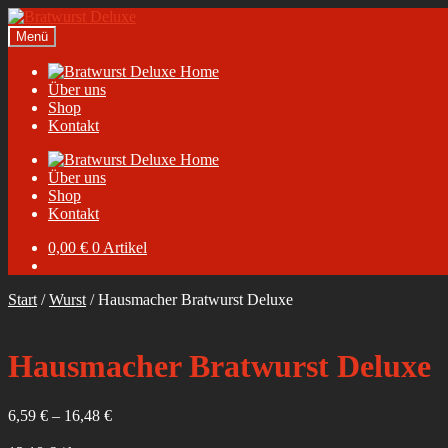
Zur
Zum
Navigation
Inhalt
Menü
springen
springen
Home
Über uns
Shop
Kontakt
Home
Über uns
Shop
Kontakt
0,00
€
0 Artikel
Start
/
Wurst
/
Hausmacher Bratwurst Deluxe
Hausmacher Bratwurst Deluxe
6,59
€
–
16,48
€